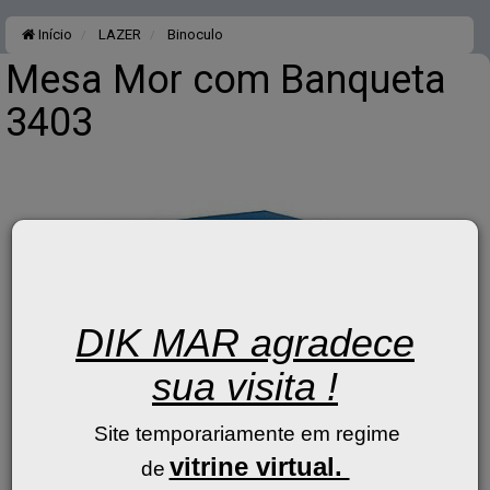
Início
LAZER
Binoculo
Mesa Mor com Banqueta
3403
DIK MAR agradece
sua visita !
Site temporariamente em regime
vitrine virtual.
de