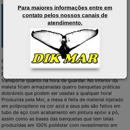
Para maiores informações entre em
contato pelos nossos canais de
atendimento.
Praticidade é a palavra chave desta mesa. Com um
sistema de fechamento em forma de maleta, a Mesa
Prática com Banquetas ocupa pouco espaço tanto no
transporte quanto na hora de guardar. No interior da
maleta ficam armazenadas quatro banquetas práticas
dobráveis que podem ser usadas a qualquer hora!
Produzida pela Mor, a mesa é feita de material injetado
em polipropileno na cor azul e seus pés são feitos em
tubo de aço com acabamento em pintura epóxi a pó,
assim como as bases das banquetas que tem telas
produzidas em 100% poliéster com revestimento em