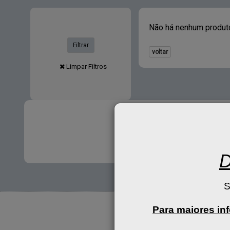
Não há nenhum produt
Filtrar
voltar
Limpar Filtros
D
S
Para maiores in