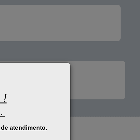
 !
l.
 de atendimento.