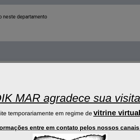
o neste departamento
Você não achou o produto que procurava?
Envie-nos uma mensagem
IK MAR agradece sua visita
vitrine virtua
ite temporariamente em regime de
Tecnologia:
formações entre em contato pelos nossos canais